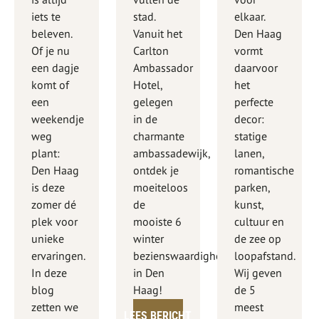
is altijd
vullen de
voor
iets te
stad.
elkaar.
beleven.
Vanuit het
Den Haag
Of je nu
Carlton
vormt
een dagje
Ambassador
daarvoor
komt of
Hotel,
het
een
gelegen
perfecte
weekendje
in de
decor:
weg
charmante
statige
plant:
ambassadewijk,
lanen,
Den Haag
ontdek je
romantische
is deze
moeiteloos
parken,
zomer dé
de
kunst,
plek voor
mooiste 6
cultuur en
unieke
winter
de zee op
ervaringen.
bezienswaardigheden
loopafstand.
In deze
in Den
Wij geven
blog
Haag!
de 5
zetten we
meest
LEES BERICHT