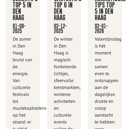
TOP 5 IN
TOP 6 IN
TIPS TOP
DEN
DEN
5 IN DEN
HAAG
HAAG
HAAG
01-08-
02-12-
02-01-
2025
2025
2026
De zomer
De winter
Valentijnsdag
in Den
in Den
is hét
Haag
Haag is
moment
bruist van
magisch:
om
de
fonkelende
samen
energie.
lichtjes,
even te
Van
sfeervolle
ontsnappen
culturele
kerstmarkten,
aan de
festivals
winterse
dagelijkse
tot
activiteiten
drukte en
muziekoptredens
en
volop
op het
culturele
aandacht
strand: er
events
te hebben