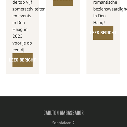
de top vijf
romantische
zomeractiviteiten
bezienswaardigh
en events
in Den
in Den
Haag!
Haag in
LEES BERICHT
2025
voor je op
een rij.
LEES BERICHT
CARLTON AMBASSADOR
Sophialaan 2