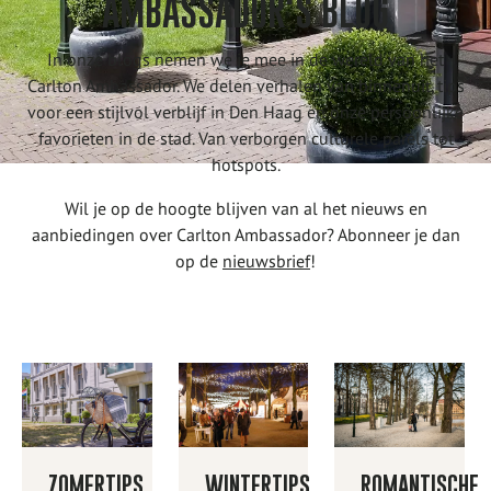
AMBASSADOR'S BLOG
In onze blogs nemen we je mee in de wereld van het
Carlton Ambassador. We delen verhalen van binnenuit, tips
voor een stijlvol verblijf in Den Haag en onze persoonlijke
favorieten in de stad. Van verborgen culturele parels tot
hotspots.
Wil je op de hoogte blijven van al het nieuws en
aanbiedingen over Carlton Ambassador? Abonneer je dan
op de
nieuwsbrief
!
ZOMERTIPS
WINTERTIPS
ROMANTISCHE