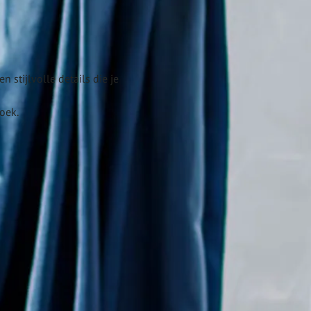
 stijlvolle details die je
oek.