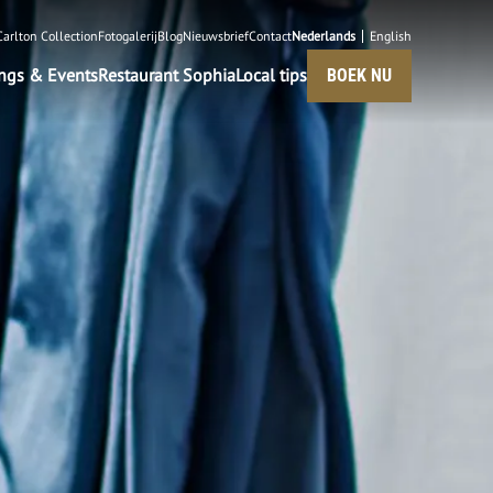
Carlton Collection
Fotogalerij
Blog
Nieuwsbrief
Contact
Nederlands
English
BOEK NU
ngs & Events
Restaurant Sophia
Local tips