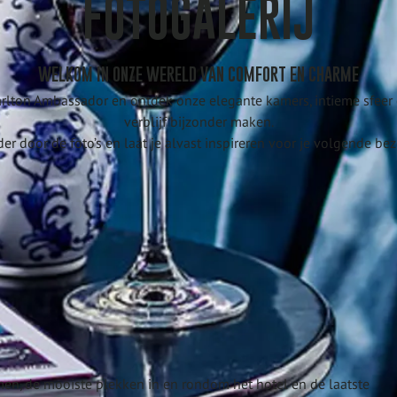
FOTOGALERIJ
WELKOM IN ONZE WERELD VAN COMFORT EN CHARME
rlton Ambassador en ontdek onze elegante kamers, intieme sfeer en
verblijf bijzonder maken.
der door de foto’s en laat je alvast inspireren voor je volgende bez
men, de mooiste plekken in en rondom het hotel en de laatste