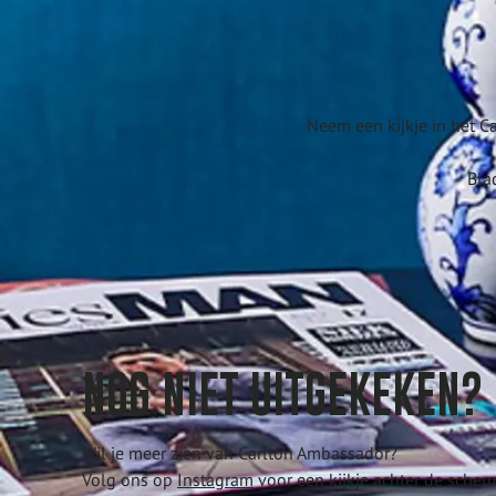
Neem een kijkje in het Ca
Bla
NOG NIET UITGEKEKEN?
Wil je meer zien van Carlton Ambassador?
Volg ons op
Instagram
voor een kijkje achter de scher