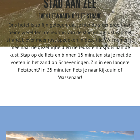
STAD AAN ZEE
EVEN UITWAAIEN OP HET STRAND
Ons hotel is zo fijn gelegen, dat je hier de sfeer proeft van
beide werelden: de reuring van de stad en de rust van het
strand. Liever meer rust opzoeken in deze tijd? Wij nemen je
mee naar de gezelligheid en de leukste hotspots aan de
kust. Stap op de fiets en binnen 15 minuten sta je met de
voeten in het zand op Scheveningen. Zin in een langere
fietstocht? In 35 minuten fiets je naar Kijkduin of
Wassenaar!