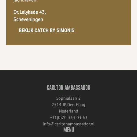
jachthaven.
Dr. Lelykade 43,
Scheveningen
BEKIJK CATCH BY SIMONIS
CARLTON AMBASSADOR
Sophialaan 2
2514 JP Den Haag
Nederland
+31(0)70 363 03 63
info@carltonambassador.nl
MENU