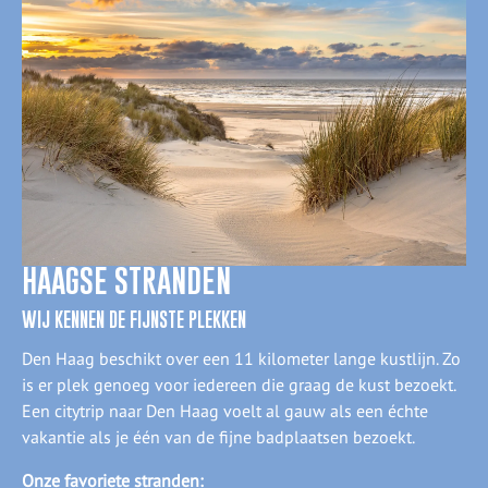
HAAGSE STRANDEN
WIJ KENNEN DE FIJNSTE PLEKKEN
Den Haag beschikt over een 11 kilometer lange kustlijn. Zo
is er plek genoeg voor iedereen die graag de kust bezoekt.
Een citytrip naar Den Haag voelt al gauw als een échte
vakantie als je één van de fijne badplaatsen bezoekt.
Onze favoriete stranden: