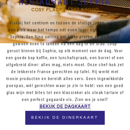
RESTAURANT SOPHIA
COSY PLACE | TASTY FOOD
Vlakbij het centrum en tussen de statige lanen, vind je
een plek waar het tempo nét even lager ligt: Restaurant
Sophia. Een fijne setting om bij te praten, te werken of
gewoon even te landen na een dag in de stad. Loop
gerust binnen bij Sophia, op elk moment van de dag. Voor
een goede kop koffie, een lunchafspraak, een borrel of een
uitgebreid diner: alles mag, niets moet. Onze chef-kok zet
de lekkerste Franse gerechten op tafel. Hij werkt met
mooie producten en bereidt alles vers. Geen ingewikkelde
poespas, wél gerechten waar je zin in hebt: van een goed
glas wijn met bites tot een klassieker als steak tartare of
een perfect gegaarde vis. Zien we je snel?
BEKIJK DE DAGKAART
BEKIJK DE DINERKAART