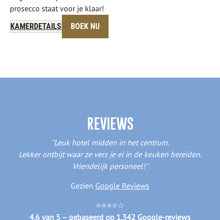
prosecco staat voor je klaar!
KAMERDETAILS
BOEK NU
REVIEWS
''Leuk hotel midden in het centrum.
Lekker ontbijt waar ze vers je ei in de keuken bereiden.
Vriendelijk personeel!''
Gezien
Google Reviews
⭐️⭐️⭐️⭐️☆
4,6 van 5 – gebaseerd op 1.342 Google-reviews