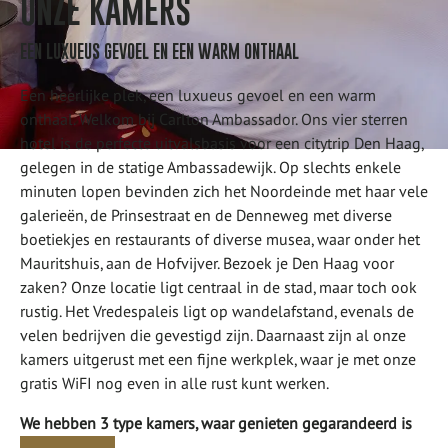
ONZE KAMERS
EEN LUXUEUS GEVOEL EN EEN WARM ONTHAAL
Een heerlijke plek, een luxueus gevoel en een warm
onthaal. Welkom bij Carlton Ambassador. Ons vier sterren
hotel is de perfecte uitvalsbasis voor een citytrip Den Haag,
gelegen in de statige Ambassadewijk. Op slechts enkele
minuten lopen bevinden zich het Noordeinde met haar vele
galerieën, de Prinsestraat en de Denneweg met diverse
boetiekjes en restaurants of diverse musea, waar onder het
Mauritshuis, aan de Hofvijver. Bezoek je Den Haag voor
zaken? Onze locatie ligt centraal in de stad, maar toch ook
rustig. Het Vredespaleis ligt op wandelafstand, evenals de
velen bedrijven die gevestigd zijn. Daarnaast zijn al onze
kamers uitgerust met een fijne werkplek, waar je met onze
gratis WiFI nog even in alle rust kunt werken.
We hebben 3 type kamers, waar genieten gegarandeerd is