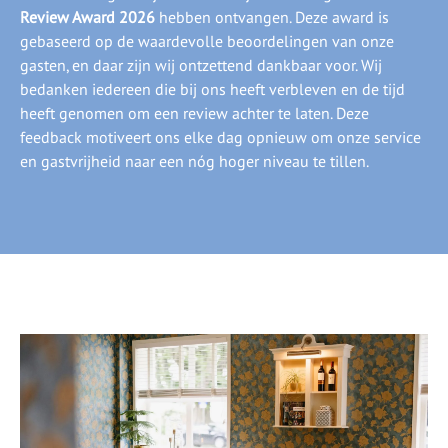
Review Award 2026
hebben ontvangen. Deze award is
gebaseerd op de waardevolle beoordelingen van onze
gasten, en daar zijn wij ontzettend dankbaar voor. Wij
bedanken iedereen die bij ons heeft verbleven en de tijd
heeft genomen om een review achter te laten. Deze
feedback motiveert ons elke dag opnieuw om onze service
en gastvrijheid naar een nóg hoger niveau te tillen.