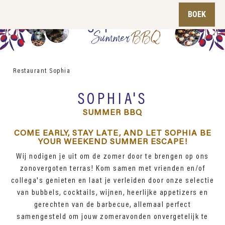
Classic
Onze ruimtes
Ontdek Sophia
Musea
BOEK
Royal
Vergaderarrangementen
Sophia's Summer BBQ
Binnenstad
Residence
Evenementen
Sophia's High Tea
Zeeheldenkwartier
Private Mansion
Offerte aanvraag
Nieuwsbrief Sophia
Strand
Restaurant Sophia
Natuur
SOPHIA'S
Fiets en wandelroutes
log
Nieuwsbrief
Contact
SUMMER BBQ
Events agenda Den Haag
English
COME EARLY, STAY LATE, AND LET SOPHIA BE
YOUR WEEKEND SUMMER ESCAPE!
Wij nodigen je uit om de zomer door te brengen op ons
zonovergoten terras! Kom samen met vrienden en/of
collega's genieten en laat je verleiden door onze selectie
van bubbels, cocktails, wijnen, heerlijke appetizers en
gerechten van de barbecue, allemaal perfect
samengesteld om jouw zomeravonden onvergetelijk te