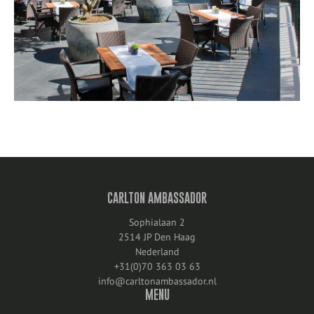
CARLTON AMBASSADOR
Sophialaan 2
2514 JP Den Haag
Nederland
+31(0)70 363 03 63
info@carltonambassador.nl
MENU