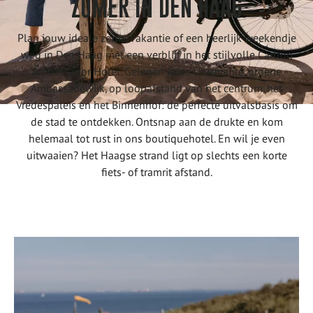
ZOMER IN DEN HAAG
Plan jouw ideale zomervakantie of een heerlijk weekendje
weg in Den Haag met een verblijf in het stijlvolle Carlton
Ambassador Hotel. Gelegen in de charmante, groene
Ambassadewijk, op loopafstand van het centrum, het
Vredespaleis en het Binnenhof: de perfecte uitvalsbasis om
de stad te ontdekken. Ontsnap aan de drukte en kom
helemaal tot rust in ons boutiquehotel. En wil je even
uitwaaien? Het Haagse strand ligt op slechts een korte
fiets- of tramrit afstand.