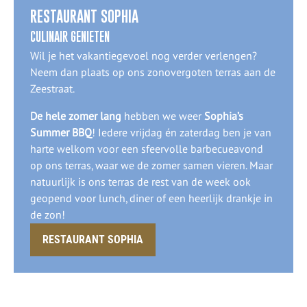
RESTAURANT SOPHIA
CULINAIR GENIETEN
Wil je het vakantiegevoel nog verder verlengen?
Neem dan plaats op ons zonovergoten terras aan de
Zeestraat.
De hele zomer lang
hebben we weer
Sophia’s
Summer BBQ
! Iedere vrijdag én zaterdag ben je van
harte welkom voor een sfeervolle barbecueavond
op ons terras, waar we de zomer samen vieren. Maar
natuurlijk is ons terras de rest van de week ook
geopend voor lunch, diner of een heerlijk drankje in
de zon!
RESTAURANT SOPHIA