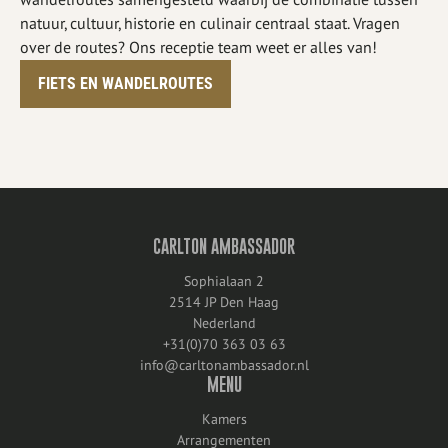
natuur, cultuur, historie en culinair centraal staat. Vragen
over de routes? Ons receptie team weet er alles van!
FIETS EN WANDELROUTES
CARLTON AMBASSADOR
Sophialaan 2
2514 JP Den Haag
Nederland
+31(0)70 363 03 63
info@carltonambassador.nl
MENU
Kamers
Arrangementen